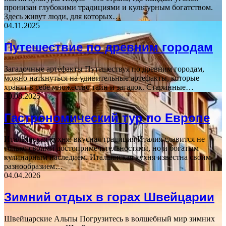
пронизан глубокими традициями и культурным богатством.
Здесь живут люди, для которых…
04.11.2025
Путешествие по древним городам
Загадочные артефакты Путешествуя по древним городам,
можно наткнуться на удивительные артефакты, которые
хранят в себе множество тайн и загадок. Старинные…
30.08.2025
Гастрономический тур по Европе
Итальянская кухня: вкусная традиция Италия славится не
только своими достопримечательностями, но и богатым
кулинарным наследием. Итальянская кухня известна своим
разнообразием…
04.04.2026
Зимний отдых в горах Швейцарии
Швейцарские Альпы Погрузитесь в волшебный мир зимних