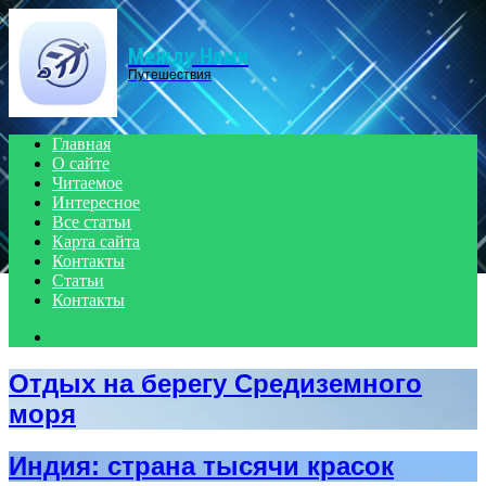
Menu
Между Нами
Путешествия
Главная
О сайте
Читаемое
Интересное
Все статьи
Карта сайта
Контакты
Статьи
Контакты
Search
for
Отдых на берегу Средиземного
моря
Индия: страна тысячи красок