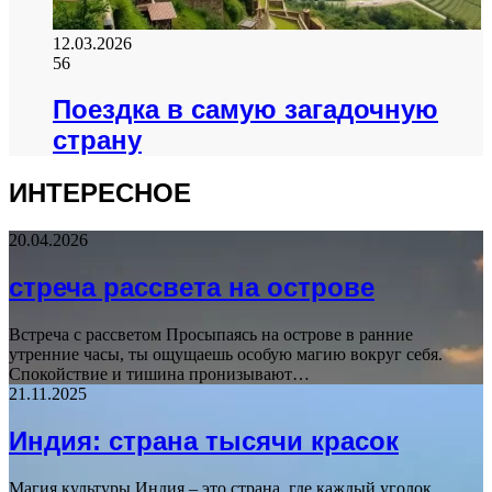
12.03.2026
56
Поездка в самую загадочную
страну
ИНТЕРЕСНОЕ
20.04.2026
стреча рассвета на острове
Встреча с рассветом Просыпаясь на острове в ранние
утренние часы, ты ощущаешь особую магию вокруг себя.
Спокойствие и тишина пронизывают…
21.11.2025
Индия: страна тысячи красок
Магия культуры Индия – это страна, где каждый уголок